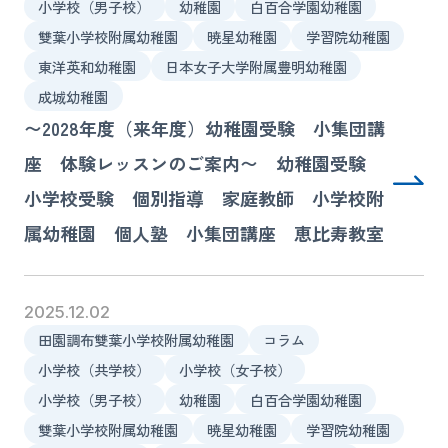
小学校（男子校）
幼稚園
白百合学園幼稚園
講師募集
雙葉小学校附属幼稚園
暁星幼稚園
学習院幼稚園
東洋英和幼稚園
日本女子大学附属豊明幼稚園
成城幼稚園
080-4324-4900
お電話
〜2028年度（来年度）幼稚園受験 小集団講
受付時間 10:00〜21:00（日祝を除く）
座 体験レッスンのご案内〜 幼稚園受験
小学校受験 個別指導 家庭教師 小学校附
お問い合わせ
属幼稚園 個人塾 小集団講座 恵比寿教室
2025.12.02
田園調布雙葉小学校附属幼稚園
コラム
小学校（共学校）
小学校（女子校）
小学校（男子校）
幼稚園
白百合学園幼稚園
雙葉小学校附属幼稚園
暁星幼稚園
学習院幼稚園