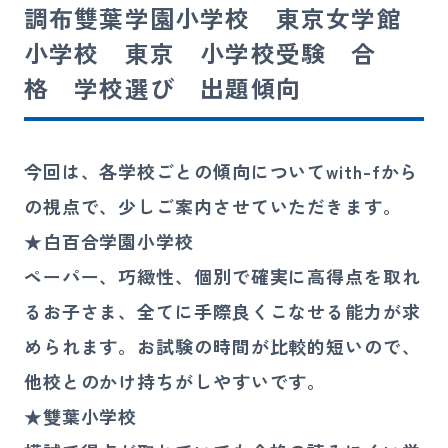
調布雙葉学園小学校 東京女学館
講師募集
小学校 東京 小学校受験 合
格 学校選び 出題傾向
080-4324-4900
お電話
受付時間 10:00〜21:00（日祝を除く）
今回は、各学校ごとの傾向についてwith-fから
の視点で、少しご案内させていただきます。
お問い合わせ
★白百合学園小学校
ペーパー、巧緻性、個別で確実に高得点を取れ
るお子さま、全てに手際良くこなせる能力が求
められます。お試験の時間が比較的短いので、
他校とのかけ持ちがしやすいです。
★雙葉小学校