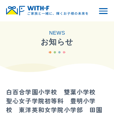
トップ
NEWS
WITH-Fについて
お知らせ
レッスン内容
小学校受験
幼稚園受験
料金について
白百合学園小学校 雙葉小学校
ご入会までの流れ
聖心女子学院初等科 豊明小学
ブログ・お知らせ
校 東洋英和女学院小学部 田園