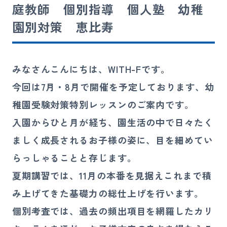
庭教師 個別指導 個人塾 幼稚
講師募集
園別対策 恵比寿
080-4324-4900
お電話
みなさんこんにちは、WITH-Fです。
受付時間 10:00〜21:00（日祝を除く）
今回は7月・8月で開催を予定しております、幼
稚園受験対策特別レッスンのご案内です。
お問い合わせ
入園からひと月が経ち、園生活の中で日々たく
ましく成長されるお子様の姿に、目を細めてい
らっしゃることと存じます。
夏期講習では、11月の本番を見据えこれまで積
み上げてきた基礎力の総仕上げを行います。
個別考査では、過去の頻出項目を網羅したカリ