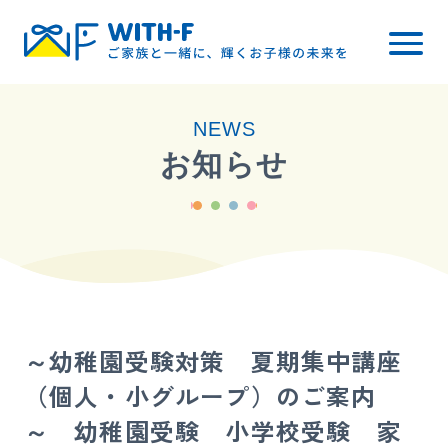
トップ
NEWS
WITH-Fについて
お知らせ
レッスン内容
小学校受験
幼稚園受験
料金について
～幼稚園受験対策 夏期集中講座
ご入会までの流れ
（個人・小グループ）のご案内
ブログ・お知らせ
～ 幼稚園受験 小学校受験 家