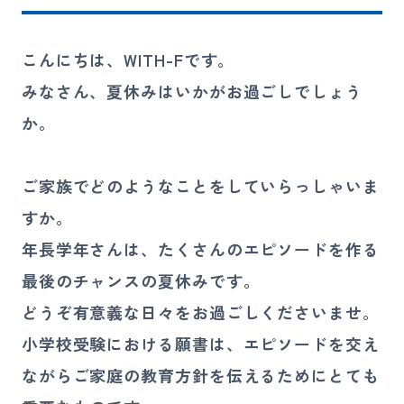
講師募集
こんにちは、WITH-Fです。
080-4324-4900
みなさん、夏休みはいかがお過ごしでしょう
お電話
か。
受付時間 10:00〜21:00（日祝を除く）
ご家族でどのようなことをしていらっしゃいま
お問い合わせ
すか。
年長学年さんは、たくさんのエピソードを作る
最後のチャンスの夏休みです。
どうぞ有意義な日々をお過ごしくださいませ。
小学校受験における願書は、エピソードを交え
ながらご家庭の教育方針を伝えるためにとても