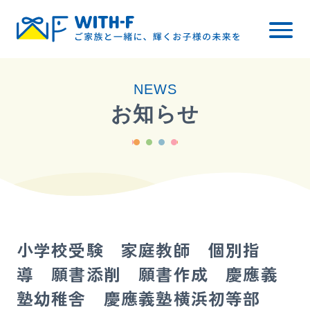
トップ
NEWS
WITH-Fについて
お知らせ
レッスン内容
小学校受験
幼稚園受験
料金について
小学校受験 家庭教師 個別指
ご入会までの流れ
導 願書添削 願書作成 慶應義
ブログ・お知らせ
塾幼稚舎 慶應義塾横浜初等部