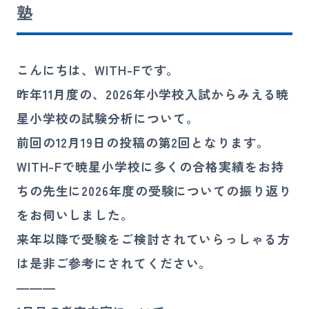
塾
講師募集
080-4324-4900
こんにちは、WITH-Fです。
お電話
昨年11月度の、2026年小学校入試からみえる暁
受付時間 10:00〜21:00（日祝を除く）
星小学校の試験分析について。
前回の12月19日の投稿の第2回となります。
お問い合わせ
WITH-Fで暁星小学校に多くの合格実績をお持
ちの先生に2026年度の受験についての振り返り
をお伺いしました。
来年以降で受験をご検討されていらっしゃる方
は是非ご参考にされてください。
―――