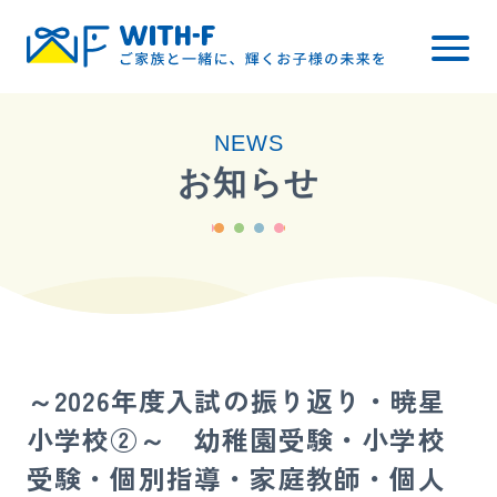
トップ
NEWS
WITH-Fについて
お知らせ
レッスン内容
小学校受験
幼稚園受験
料金について
～2026年度入試の振り返り・暁星
ご入会までの流れ
小学校②～ 幼稚園受験・小学校
ブログ・お知らせ
受験・個別指導・家庭教師・個人