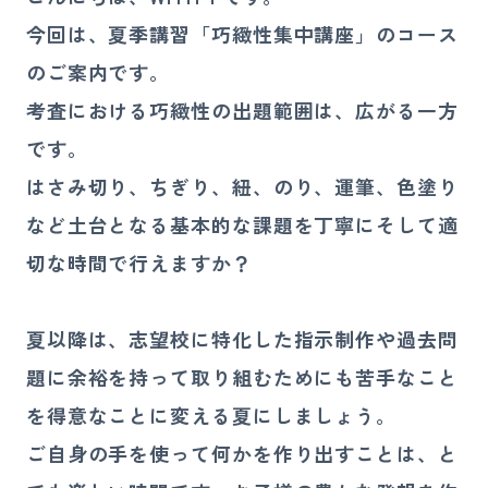
講師募集
今回は、夏季講習「巧緻性集中講座」のコース
のご案内です。
080-4324-4900
考査における巧緻性の出題範囲は、広がる一方
お電話
です。
受付時間 10:00〜21:00（日祝を除く）
はさみ切り、ちぎり、紐、のり、運筆、色塗り
など土台となる基本的な課題を丁寧にそして適
お問い合わせ
切な時間で行えますか？
夏以降は、志望校に特化した指示制作や過去問
題に余裕を持って取り組むためにも苦手なこと
を得意なことに変える夏にしましょう。
ご自身の手を使って何かを作り出すことは、と