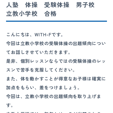
人塾 体操 受験体操 男子校
講師募集
立教小学校 合格
080-4324-4900
お電話
こんにちは、WITH-Fです。
受付時間 10:00〜21:00（日祝を除く）
今回は立教小学校の受験体操の出題傾向につい
てお話しさせていただきます。
お問い合わせ
是非、個別レッスンならではの受験体操のレッ
スンで苦手を克服してください。
また、体を動かすことが得意なお子様は確実に
加点をもらい、差をつけましょう。
今回は、立教小学校の出題傾向を取り上げま
す。