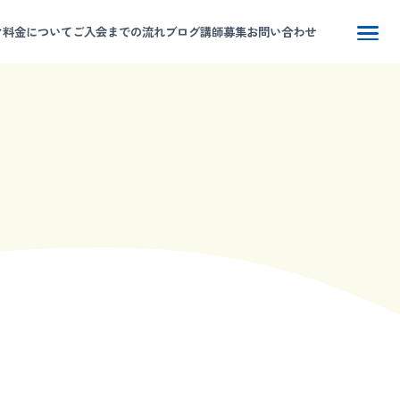
料金について
ご入会までの流れ
ブログ
講師募集
お問い合わせ
プ
WITH-Fについて
スン内容
料金について
学校受験
稚園受験
ご入会までの流れ
グ・お知らせ
講師募集