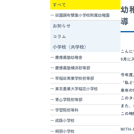
すべて
幼
田園調布雙葉小学校附属幼稚園
導
お知らせ
コラム
小学校（共学校）
こんに
慶應義塾幼稚舎
9月に
慶應義塾横浜初等部
今年度
早稲田実業学校初等部
「私ど
東京農業大学稲花小学校
来年の
このタ
青山学院初等部
また、
学習院初等科
この時
成蹊小学校
WIT
桐朋小学校