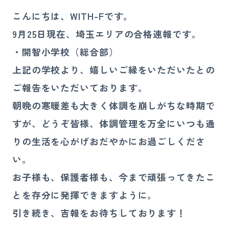
講師募集
こんにちは、WITH-Fです。
9月25日現在、埼玉エリアの合格速報です。
080-4324-4900
・開智小学校（総合部）
お電話
上記の学校より、嬉しいご縁をいただいたとの
受付時間 10:00〜21:00（日祝を除く）
ご報告をいただいております。
朝晩の寒暖差も大きく体調を崩しがちな時期で
お問い合わせ
すが、どうぞ皆様、体調管理を万全にいつも通
りの生活を心がげおだやかにお過ごしくださ
い。
お子様も、保護者様も、今まで頑張ってきたこ
とを存分に発揮できますように。
引き続き、吉報をお待ちしております！