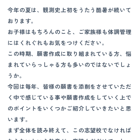
講師募集
今年の夏は、観測史上初をうたう酷暑が続いて
おります。
080-4324-4900
お子様はもちろんのこと、ご家族様も体調管理
お電話
にはくれぐれもお気をつけください。
受付時間 10:00〜21:00（日祝を除く）
この時期、願書作成に取り組まれている方、悩
まれていらっしゃる方も多いのではないでしょ
お問い合わせ
うか。
今回は毎年、皆様の願書を添削をさせていただ
く中で感じている事や願書作成をしていく上で
のポイントをいくつかご紹介していきたいと思
います。
まず全体を読み終えて、この志望校でなければ